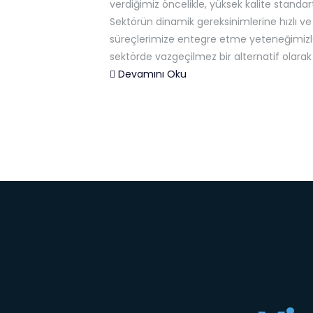
verdiğimiz öncelikle, yüksek kalite stan
Sektörün dinamik gereksinimlerine hızlı ve
süreçlerimize entegre etme yeteneğimizle b
sektörde vazgeçilmez bir alternatif olar
Devamını Oku
-->