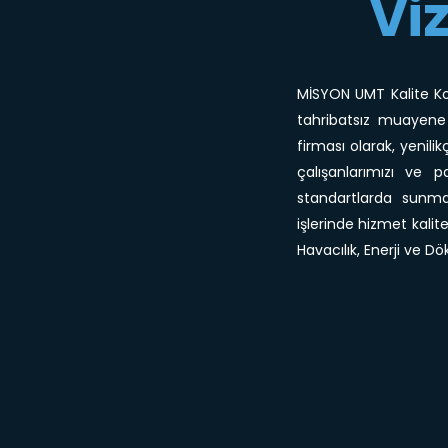
Vi
MİSYON UMT Kalite Kon
tahribatsız muayene
firması olarak, yenili
çalışanlarımızı ve 
standartlarda sunm
işlerinde hizmet kali
Havacılık, Enerji ve Dö