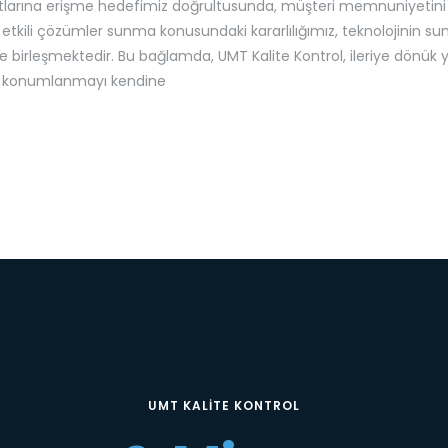
dartlarına erişme hedefimiz doğrultusunda, müşteri memnuniyetin
 etkili çözümler sunma konusundaki kararlılığımız, teknolojinin s
irleşmektedir. Bu bağlamda, UMT Kalite Kontrol, ileriye dönük yat
ak konumlanmayı kendine
UMT KALİTE KONTROL