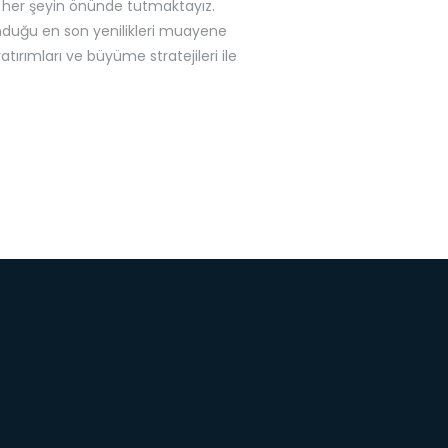
i her şeyin önünde tutmaktayız.
unduğu en son yenilikleri muayene
ırımları ve büyüme stratejileri ile