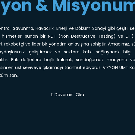
zyon & Misyonu
trol; Savunma, Havacılık, Enerji ve Döküm Sanayi gibi çeşitli sek
 hizmetleri sunan bir NDT (Non-Destructive Testing) ve DT( 
kçi, rekabetçi ve lider bir yönetim anlayışına sahiptir. Amacımız, sü
paydaşlarımızı geliştirmek ve sektöre katkı sağlayacak bilgi
aktır. Etik değerlere bağlı kalarak, sunduğumuz muayene v
tesini en üst seviyeye çıkarmayı taahhüt ediyoruz. VİZYON UMT Ka
küm san...
Devamını Oku