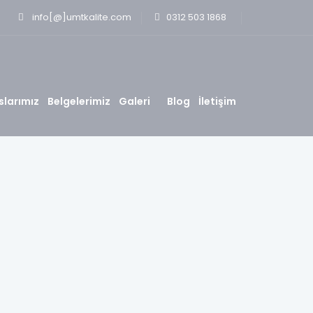
info[@]umtkalite.com
0312 503 1868
slarımız
Belgelerimiz
Galeri
Blog
İletişim